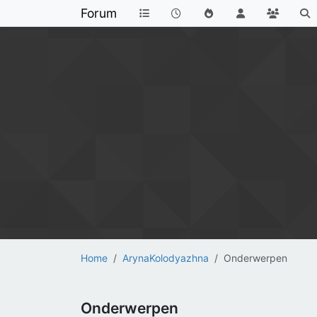
Forum
Home
ArynaKolodyazhna
Onderwerpen
Onderwerpen