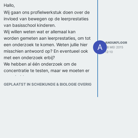
Hallo,
Wij gaan ons profielwerkstuk doen over de
invloed van bewegen op de leerprestaties
van basisschool kinderen.
Wij willen weten wat er allemaal kan
worden gemeten aan leerprestaties, om tot
ANOUKFLOOR
een onderzoek te komen. Weten jullie hier
A
28 MEI 2015
misschien antwoord op? En eventueel ook
12:10
met een onderzoek erbij?
We hebben al één onderzoek om de
concentratie te testen, maar we moeten er
meer hebben.
Alvast bedankt!
GEPLAATST IN SCHEIKUNDE & BIOLOGIE OVERIG
Groetjes,
Floor & Anouk