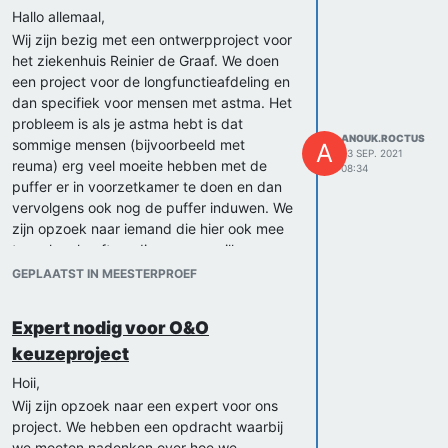
Hallo allemaal,
Wij zijn bezig met een ontwerpproject voor
het ziekenhuis Reinier de Graaf. We doen
een project voor de longfunctieafdeling en
dan specifiek voor mensen met astma. Het
probleem is als je astma hebt is dat
ANOUK.ROCTUS
sommige mensen (bijvoorbeeld met
A
23 SEP. 2021
reuma) erg veel moeite hebben met de
08:34
puffer er in voorzetkamer te doen en dan
vervolgens ook nog de puffer induwen. We
zijn opzoek naar iemand die hier ook mee
te maken heeft en die ons zou willen
helpen met ons project!
GEPLAATST IN MEESTERPROEF
Heb jij hier mee te maken en wil je ons
daarmee helpen of ben je een medisch
Expert nodig voor O&O
expert? laat het ons weten.
keuzeproject
Groetjes,
Anouk
Hoii,
Wij zijn opzoek naar een expert voor ons
project. We hebben een opdracht waarbij
we moeten nadenken over hoe we