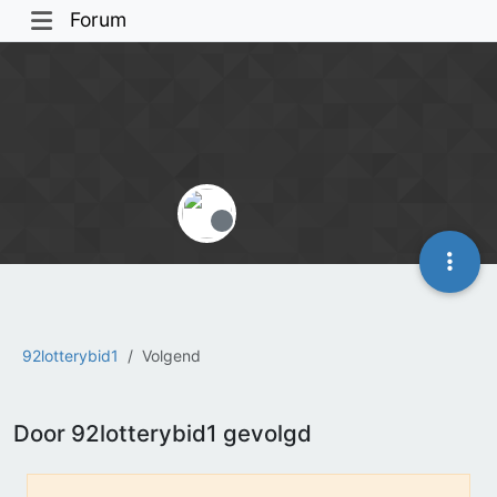
Forum
Offline
92lotterybid1
Volgend
Door 92lotterybid1 gevolgd