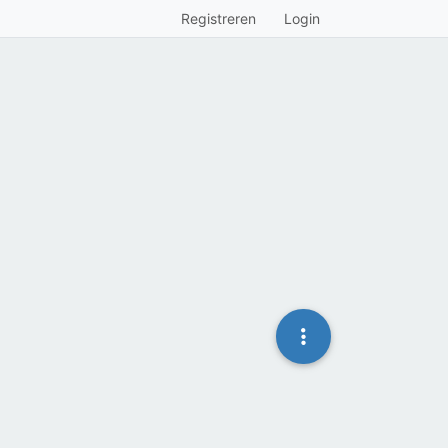
Registreren
Login