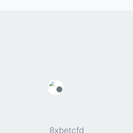
Offline
8xbetcfd