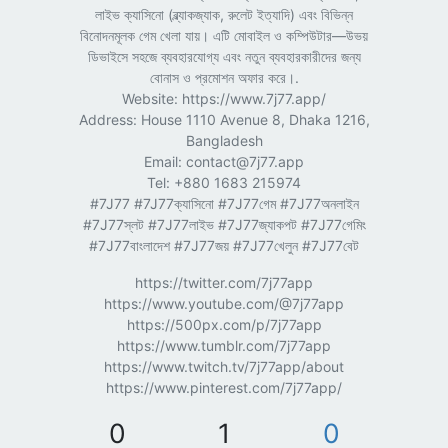
লাইভ ক্যাসিনো (ব্ল্যাকজ্যাক, রুলেট ইত্যাদি) এবং বিভিন্ন
বিনোদনমূলক গেম খেলা যায়। এটি মোবাইল ও কম্পিউটার—উভয়
ডিভাইসে সহজে ব্যবহারযোগ্য এবং নতুন ব্যবহারকারীদের জন্য
বোনাস ও প্রমোশন অফার করে।.
Website: https://www.7j77.app/
Address: House 1110 Avenue 8, Dhaka 1216,
Bangladesh
Email: contact@7j77.app
Tel: +880 1683 215974
#7J77 #7J77ক্যাসিনো #7J77গেম #7J77অনলাইন
#7J77স্লট #7J77লাইভ #7J77জ্যাকপট #7J77গেমিং
#7J77বাংলাদেশ #7J77জয় #7J77খেলুন #7J77বেট
https://twitter.com/7j77app
https://www.youtube.com/@7j77app
https://500px.com/p/7j77app
https://www.tumblr.com/7j77app
https://www.twitch.tv/7j77app/about
https://www.pinterest.com/7j77app/
0
1
0