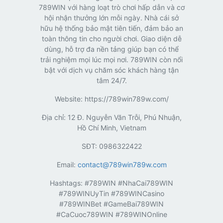
789WIN với hàng loạt trò chơi hấp dẫn và cơ
hội nhận thưởng lớn mỗi ngày. Nhà cái sở
hữu hệ thống bảo mật tiên tiến, đảm bảo an
toàn thông tin cho người chơi. Giao diện dễ
dùng, hỗ trợ đa nền tảng giúp bạn có thể
trải nghiệm mọi lúc mọi nơi. 789WIN còn nổi
bật với dịch vụ chăm sóc khách hàng tận
tâm 24/7.
Website: https://789win789w.com/
Địa chỉ: 12 Đ. Nguyễn Văn Trỗi, Phú Nhuận,
Hồ Chí Minh, Vietnam
SĐT: 0986322422
Email:
contact@789win789w.com
Hashtags: #789WIN #NhaCai789WIN
#789WINUyTin #789WINCasino
#789WINBet #GameBai789WIN
#CaCuoc789WIN #789WINOnline