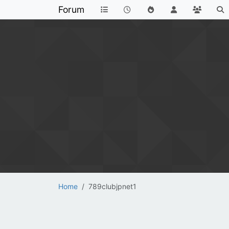
Forum
Home
789clubjpnet1