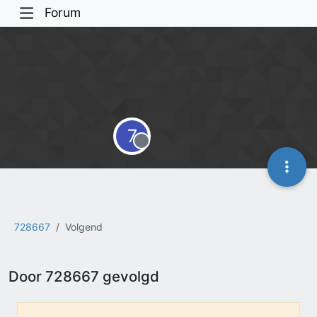
Forum
7
Offline
728667
Volgend
Door 728667 gevolgd