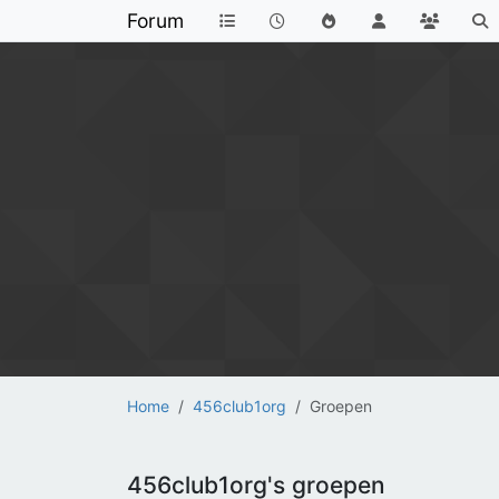
Forum
Home
456club1org
Groepen
456club1org's groepen