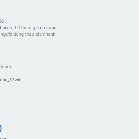
26
chơi có thể tham gia cá cược
úp người dùng thao tác nhanh
ietnam
_chu_33win
0