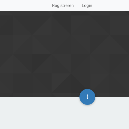
Registreren
Login