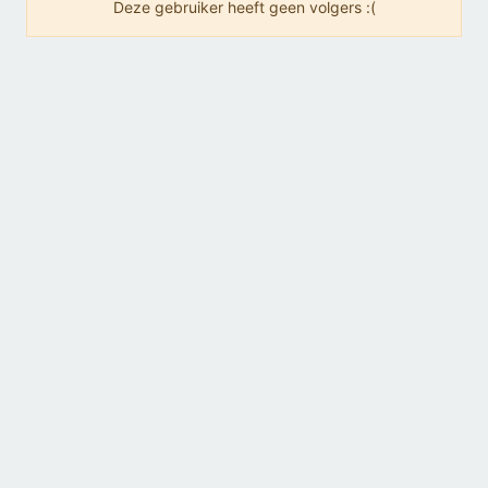
Deze gebruiker heeft geen volgers :(