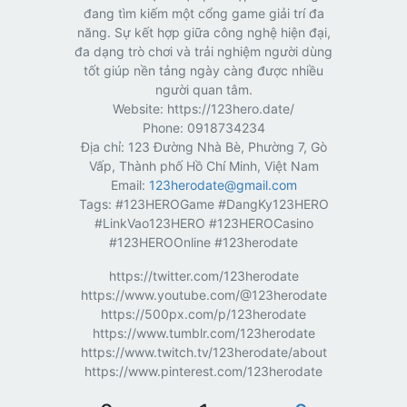
đang tìm kiếm một cổng game giải trí đa
năng. Sự kết hợp giữa công nghệ hiện đại,
đa dạng trò chơi và trải nghiệm người dùng
tốt giúp nền tảng ngày càng được nhiều
người quan tâm.
Website: https://123hero.date/
Phone: 0918734234
Địa chỉ: 123 Đường Nhà Bè, Phường 7, Gò
Vấp, Thành phố Hồ Chí Minh, Việt Nam
Email:
123herodate@gmail.com
Tags: #123HEROGame #DangKy123HERO
#LinkVao123HERO #123HEROCasino
#123HEROOnline #123herodate
https://twitter.com/123herodate
https://www.youtube.com/@123herodate
https://500px.com/p/123herodate
https://www.tumblr.com/123herodate
https://www.twitch.tv/123herodate/about
https://www.pinterest.com/123herodate