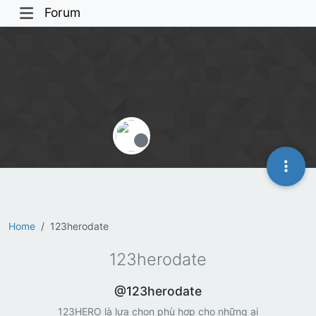
Forum
Offline
Home
123herodate
123herodate
@123herodate
123HERO là lựa chọn phù hợp cho những ai