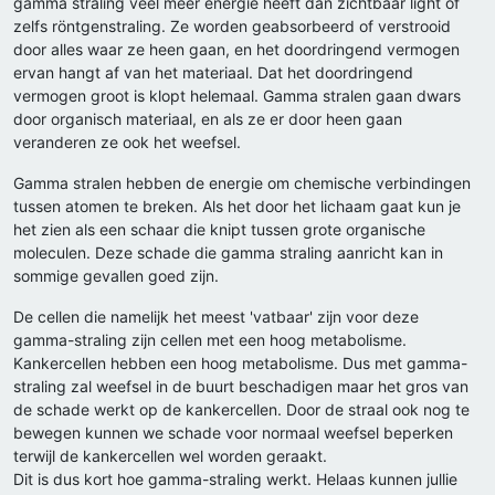
gamma straling veel meer energie heeft dan zichtbaar light of
zelfs röntgenstraling. Ze worden geabsorbeerd of verstrooid
door alles waar ze heen gaan, en het doordringend vermogen
ervan hangt af van het materiaal. Dat het doordringend
vermogen groot is klopt helemaal. Gamma stralen gaan dwars
door organisch materiaal, en als ze er door heen gaan
veranderen ze ook het weefsel.
Gamma stralen hebben de energie om chemische verbindingen
tussen atomen te breken. Als het door het lichaam gaat kun je
het zien als een schaar die knipt tussen grote organische
moleculen. Deze schade die gamma straling aanricht kan in
sommige gevallen goed zijn.
De cellen die namelijk het meest 'vatbaar' zijn voor deze
gamma-straling zijn cellen met een hoog metabolisme.
Kankercellen hebben een hoog metabolisme. Dus met gamma-
straling zal weefsel in de buurt beschadigen maar het gros van
de schade werkt op de kankercellen. Door de straal ook nog te
bewegen kunnen we schade voor normaal weefsel beperken
terwijl de kankercellen wel worden geraakt.
Dit is dus kort hoe gamma-straling werkt. Helaas kunnen jullie