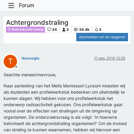
Forum
Achtergrondstraling
34
3
34.4k
3
Natuurkunde Overig
Aanmelden om te reageren
tkuruoglu
11 sep. 2016 12:29
T
Offline
Geachte meneer/mevrouw,
Naar aanleiding van het Metis Montessori Lyceum moesten wij
als studenten een profielwerkstuk bedenken om uiteindelijk te
kunnen slagen. Wij hebben voor ons profielwerkstuk het
onderwerp radioactiviteit gekozen. Ons profielwerkstuk gaat
vooral over de effecten van stralingen uit de omgeving op
organismen. De onderzoeksvraag is als volgt: ‘In hoeverre
beïnvloedt de achtergrondstraling organismen?’ Om de invloed
van straling te kunnen waarnemen, hebben wij hiervoor een