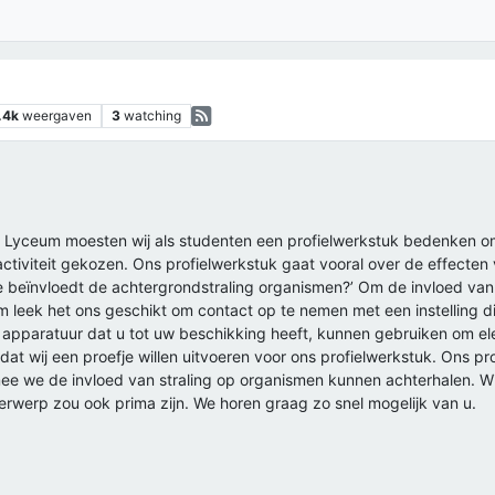
.4k
weergaven
3
watching
i Lyceum moesten wij als studenten een profielwerkstuk bedenken om 
ctiviteit gekozen. Ons profielwerkstuk gaat vooral over de effecten
re beïnvloedt de achtergrondstraling organismen?’ Om de invloed va
m leek het ons geschikt om contact op te nemen met een instelling di
de apparatuur dat u tot uw beschikking heeft, kunnen gebruiken om el
at wij een proefje willen uitvoeren voor ons profielwerkstuk. Ons proe
e we de invloed van straling op organismen kunnen achterhalen. Wij 
derwerp zou ook prima zijn. We horen graag zo snel mogelijk van u.