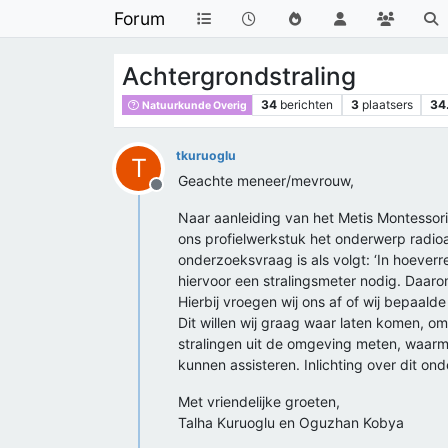
Forum
Achtergrondstraling
34
berichten
3
plaatsers
34
Natuurkunde Overig
tkuruoglu
T
Geachte meneer/mevrouw,
Offline
Naar aanleiding van het Metis Montessor
ons profielwerkstuk het onderwerp radioa
onderzoeksvraag is als volgt: ‘In hoever
hiervoor een stralingsmeter nodig. Daaro
Hierbij vroegen wij ons af of wij bepaal
Dit willen wij graag waar laten komen, omd
stralingen uit de omgeving meten, waarme
kunnen assisteren. Inlichting over dit on
Met vriendelijke groeten,
Talha Kuruoglu en Oguzhan Kobya