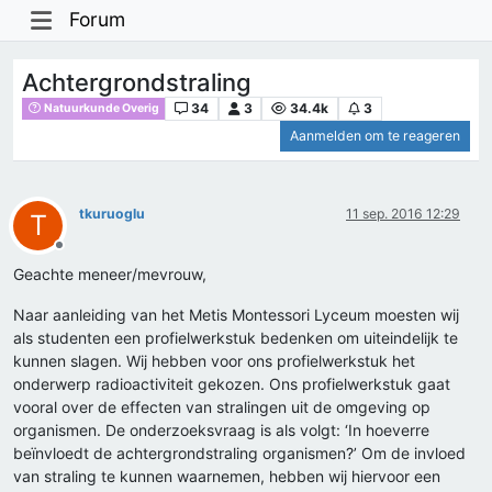
Forum
Achtergrondstraling
34
3
34.4k
3
Natuurkunde Overig
Aanmelden om te reageren
tkuruoglu
11 sep. 2016 12:29
T
Offline
Geachte meneer/mevrouw,
Naar aanleiding van het Metis Montessori Lyceum moesten wij
als studenten een profielwerkstuk bedenken om uiteindelijk te
kunnen slagen. Wij hebben voor ons profielwerkstuk het
onderwerp radioactiviteit gekozen. Ons profielwerkstuk gaat
vooral over de effecten van stralingen uit de omgeving op
organismen. De onderzoeksvraag is als volgt: ‘In hoeverre
beïnvloedt de achtergrondstraling organismen?’ Om de invloed
van straling te kunnen waarnemen, hebben wij hiervoor een