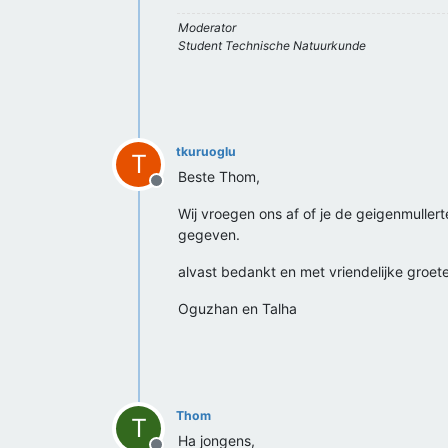
Moderator
Student Technische Natuurkunde
tkuruoglu
T
Beste Thom,
Offline
Wij vroegen ons af of je de geigenmullert
gegeven.
alvast bedankt en met vriendelijke groet
Oguzhan en Talha
Thom
T
Ha jongens,