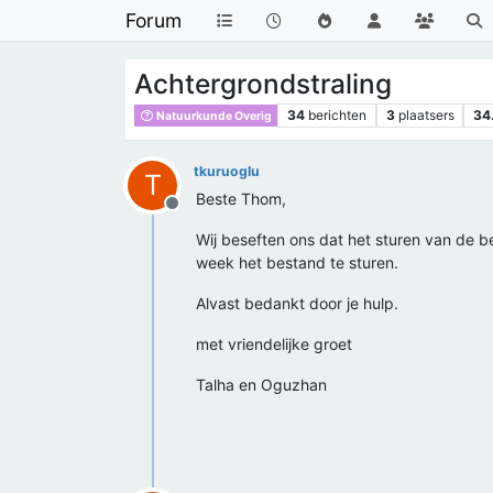
Forum
Achtergrondstraling
34
berichten
3
plaatsers
34
Natuurkunde Overig
tkuruoglu
T
Beste Thom,
Offline
Wij beseften ons dat het sturen van de b
week het bestand te sturen.
Alvast bedankt door je hulp.
met vriendelijke groet
Talha en Oguzhan