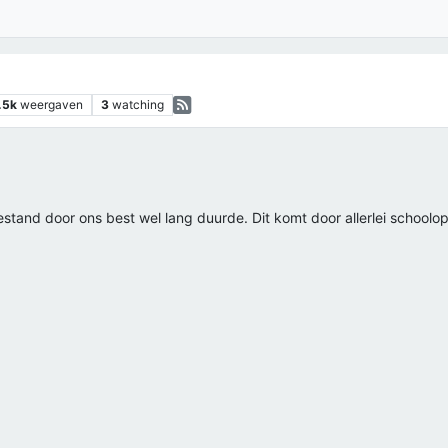
.5k
weergaven
3
watching
estand door ons best wel lang duurde. Dit komt door allerlei school