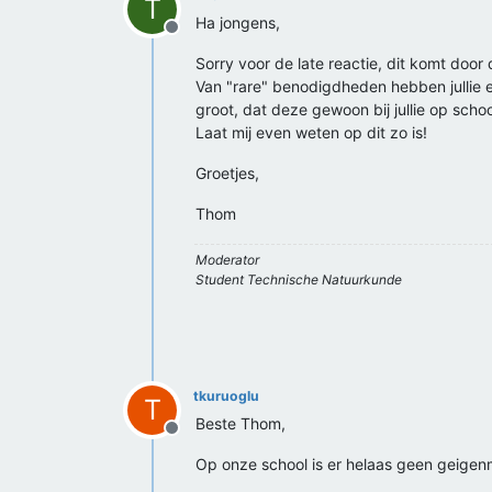
T
Ha jongens,
Offline
Sorry voor de late reactie, dit komt door 
Van "rare" benodigdheden hebben jullie eig
groot, dat deze gewoon bij jullie op scho
Laat mij even weten op dit zo is!
Groetjes,
Thom
Moderator
Student Technische Natuurkunde
tkuruoglu
T
Beste Thom,
Offline
Op onze school is er helaas geen geigenm