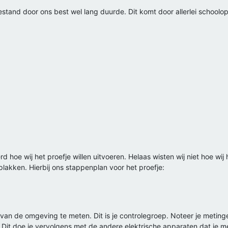
estand door ons best wel lang duurde. Dit komt door allerlei school
 hoe wij het proefje willen uitvoeren. Helaas wisten wij niet hoe 
plakken. Hierbij ons stappenplan voor het proefje:
van de omgeving te meten. Dit is je controlegroep. Noteer je metinge
Dit doe je vervolgens met de andere elektrische apparaten dat je m