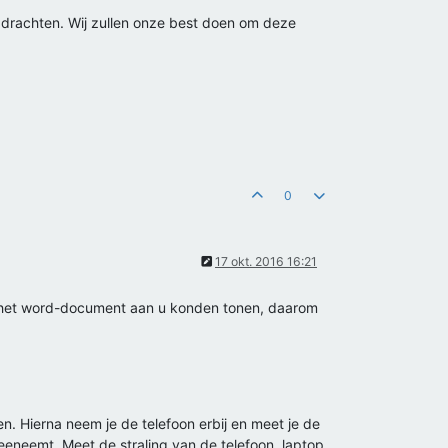
opdrachten. Wij zullen onze best doen om deze
0
17 okt. 2016 16:21
wij het word-document aan u konden tonen, daarom
n. Hierna neem je de telefoon erbij en meet je de
eeneemt. Meet de straling van de telefoon, laptop