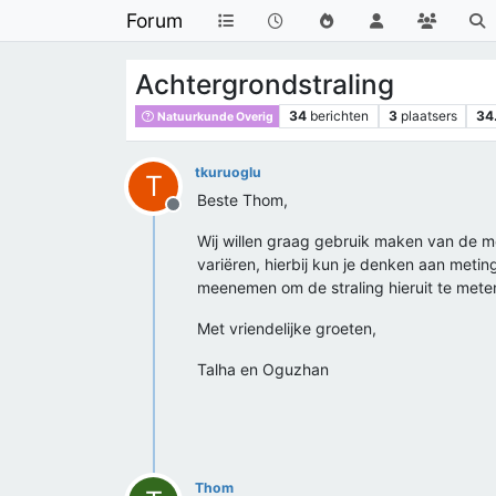
Forum
Achtergrondstraling
34
berichten
3
plaatsers
34
Natuurkunde Overig
tkuruoglu
T
Beste Thom,
Offline
Wij willen graag gebruik maken van de me
variëren, hierbij kun je denken aan metin
meenemen om de straling hieruit te mete
Met vriendelijke groeten,
Talha en Oguzhan
Thom