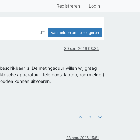
Registreren
Login
Aanmelden om te reageren
30 sep. 2016 08:34
beschikbaar is. De metingsduur willen wij graag
ktrische apparatuur (telefoons, laptop, rookmelder)
zouden kunnen uitvoeren.
0
28 sep. 2016 15:51