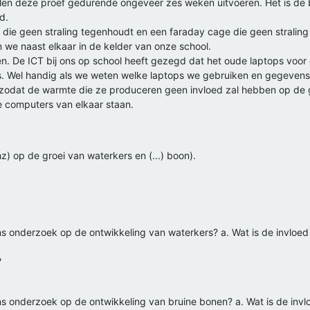
llen deze proef gedurende ongeveer zes weken uitvoeren. Het is de b
d.
ie geen straling tegenhoudt en een faraday cage die geen straling 
 we naast elkaar in de kelder van onze school.
en. De ICT bij ons op school heeft gezegd dat het oude laptops voor 
 Wel handig als we weten welke laptops we gebruiken en gegevens 
odat de warmte die ze produceren geen invloed zal hebben op de g
e computers van elkaar staan.
hz) op de groei van waterkers en (...) boon).
ons onderzoek op de ontwikkeling van waterkers? a. Wat is de invloe
?
ons onderzoek op de ontwikkeling van bruine bonen? a. Wat is de inv