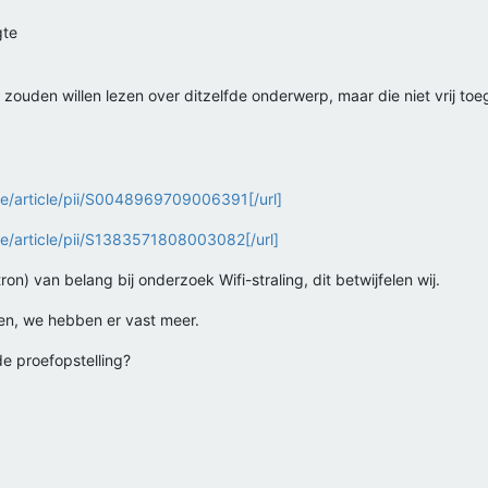
gte
zouden willen lezen over ditzelfde onderwerp, maar die niet vrij toe
ce/article/pii/S0048969709006391[/url]
e/article/pii/S1383571808003082[/url]
) van belang bij onderzoek Wifi-straling, dit betwijfelen wij.
ben, we hebben er vast meer.
de proefopstelling?