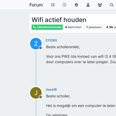
Forum
Wifi actief houden
4
berichten
1
plaatsers
4.9k
w
Telecommunicatie
211283
2
Beste scholierenlab,
Offline
Voor ons PWS (de invloed van wifi (2.4 G
door computers over te laten pingen. Zou 
JoostR
J
Beste scholier,
Offline
Het is mogelijk om een computer te late
Op windows: