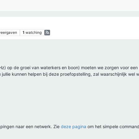
eergaven
1
watching
Hz) op de groei van waterkers en boon) moeten we zorgen voor een a
jullie kunnen helpen bij deze proefopstelling, zal waarschijnlijk we
n pingen naar een netwerk. Zie
deze pagina
om het simpele command ui