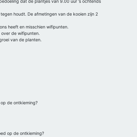
edoeling dat de plantjes van 9.00 uur ’s ochtends
tegen houdt. De afmetingen van de kooien zijn 2
ons heeft en misschien wifipunten.
over de wifipunten.
roei van de planten.
d op de ontkieming?
loed op de ontkieming?