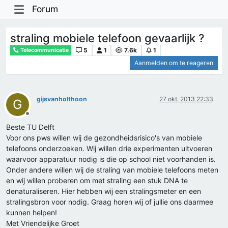
Forum
straling mobiele telefoon gevaarlijk ?
5
1
7.6k
1
Telecommunicatie
Aanmelden om te reageren
gijsvanholthoon
27 okt. 2013 22:33
G
Offline
Beste TU Delft
Voor ons pws willen wij de gezondheidsrisico's van mobiele
telefoons onderzoeken. Wij willen drie experimenten uitvoeren
waarvoor apparatuur nodig is die op school niet voorhanden is.
Onder andere willen wij de straling van mobiele telefoons meten
en wij willen proberen om met straling een stuk DNA te
denaturaliseren. Hier hebben wij een stralingsmeter en een
stralingsbron voor nodig. Graag horen wij of jullie ons daarmee
kunnen helpen!
Met Vriendelijke Groet