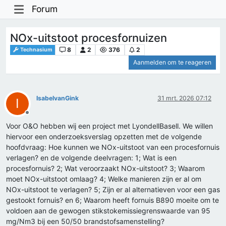
Forum
NOx-uitstoot procesfornuizen
8
2
376
2
Technasium
Aanmelden om te reageren
IsabelvanGink
31 mrt. 2026 07:12
I
Offline
Voor O&O hebben wij een project met LyondellBasell. We willen
hiervoor een onderzoeksverslag opzetten met de volgende
hoofdvraag: Hoe kunnen we NOx-uitstoot van een procesfornuis
verlagen? en de volgende deelvragen: 1; Wat is een
procesfornuis? 2; Wat veroorzaakt NOx-uitstoot? 3; Waarom
moet NOx-uitstoot omlaag? 4; Welke manieren zijn er al om
NOx-uitstoot te verlagen? 5; Zijn er al alternatieven voor een gas
gestookt fornuis? en 6; Waarom heeft fornuis B890 moeite om te
voldoen aan de gewogen stikstokemissiegrenswaarde van 95
mg/Nm3 bij een 50/50 brandstofsamenstelling?