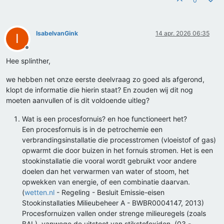
0
IsabelvanGink
14 apr. 2026 06:35
I
Offline
Hee splinther,
we hebben net onze eerste deelvraag zo goed als afgerond,
klopt de informatie die hierin staat? En zouden wij dit nog
moeten aanvullen of is dit voldoende uitleg?
Wat is een procesfornuis? en hoe functioneert het?
Een procesfornuis is in de petrochemie een
verbrandingsinstallatie die processtromen (vloeistof of gas)
opwarmt die door buizen in het fornuis stromen. Het is een
stookinstallatie die vooral wordt gebruikt voor andere
doelen dan het verwarmen van water of stoom, het
opwekken van energie, of een combinatie daarvan.
(
wetten.nl
- Regeling - Besluit Emissie-eisen
Stookinstallaties Milieubeheer A - BWBR0004147, 2013)
Procesfornuizen vallen onder strenge milieuregels (zoals
BAL), vanwege de uitstoot van stikstofoxiden. (03 -