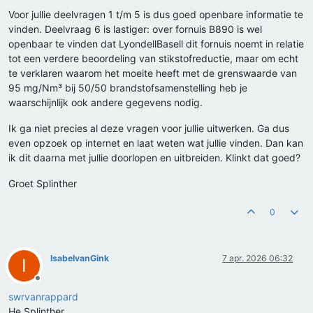
Voor jullie deelvragen 1 t/m 5 is dus goed openbare informatie te
vinden. Deelvraag 6 is lastiger: over fornuis B890 is wel
openbaar te vinden dat LyondellBasell dit fornuis noemt in relatie
tot een verdere beoordeling van stikstofreductie, maar om echt
te verklaren waarom het moeite heeft met de grenswaarde van
95 mg/Nm³ bij 50/50 brandstofsamenstelling heb je
waarschijnlijk ook andere gegevens nodig.
Ik ga niet precies al deze vragen voor jullie uitwerken. Ga dus
even opzoek op internet en laat weten wat jullie vinden. Dan kan
ik dit daarna met jullie doorlopen en uitbreiden. Klinkt dat goed?
Groet Splinther
0
IsabelvanGink
7 apr. 2026 06:32
I
Offline
swrvanrappard
He Splinther,