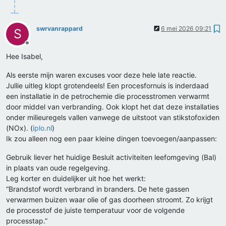
swrvanrappard
6 mei 2026 09:21
S
Offline
Hee Isabel,
Als eerste mijn waren excuses voor deze hele late reactie.
Jullie uitleg klopt grotendeels! Een procesfornuis is inderdaad
een installatie in de petrochemie die processtromen verwarmt
door middel van verbranding. Ook klopt het dat deze installaties
onder milieuregels vallen vanwege de uitstoot van stikstofoxiden
(NOx). (
iplo.nl
)
Ik zou alleen nog een paar kleine dingen toevoegen/aanpassen:
Gebruik liever het huidige Besluit activiteiten leefomgeving (Bal)
in plaats van oude regelgeving.
Leg korter en duidelijker uit hoe het werkt:
“Brandstof wordt verbrand in branders. De hete gassen
verwarmen buizen waar olie of gas doorheen stroomt. Zo krijgt
de processtof de juiste temperatuur voor de volgende
processtap.”