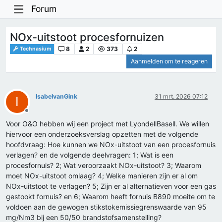
Forum
NOx-uitstoot procesfornuizen
8
2
373
2
Technasium
Aanmelden om te reageren
IsabelvanGink
31 mrt. 2026 07:12
I
Offline
Voor O&O hebben wij een project met LyondellBasell. We willen
hiervoor een onderzoeksverslag opzetten met de volgende
hoofdvraag: Hoe kunnen we NOx-uitstoot van een procesfornuis
verlagen? en de volgende deelvragen: 1; Wat is een
procesfornuis? 2; Wat veroorzaakt NOx-uitstoot? 3; Waarom
moet NOx-uitstoot omlaag? 4; Welke manieren zijn er al om
NOx-uitstoot te verlagen? 5; Zijn er al alternatieven voor een gas
gestookt fornuis? en 6; Waarom heeft fornuis B890 moeite om te
voldoen aan de gewogen stikstokemissiegrenswaarde van 95
mg/Nm3 bij een 50/50 brandstofsamenstelling?