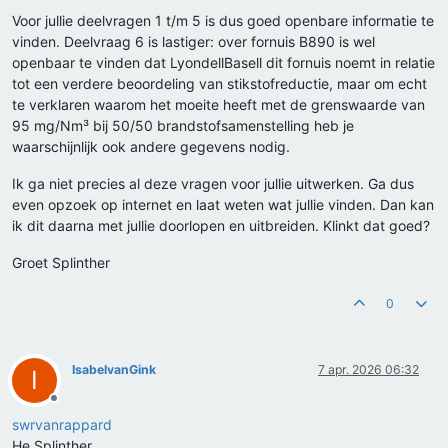
Voor jullie deelvragen 1 t/m 5 is dus goed openbare informatie te
vinden. Deelvraag 6 is lastiger: over fornuis B890 is wel
openbaar te vinden dat LyondellBasell dit fornuis noemt in relatie
tot een verdere beoordeling van stikstofreductie, maar om echt
te verklaren waarom het moeite heeft met de grenswaarde van
95 mg/Nm³ bij 50/50 brandstofsamenstelling heb je
waarschijnlijk ook andere gegevens nodig.
Ik ga niet precies al deze vragen voor jullie uitwerken. Ga dus
even opzoek op internet en laat weten wat jullie vinden. Dan kan
ik dit daarna met jullie doorlopen en uitbreiden. Klinkt dat goed?
Groet Splinther
0
IsabelvanGink
7 apr. 2026 06:32
I
Offline
swrvanrappard
He Splinther,