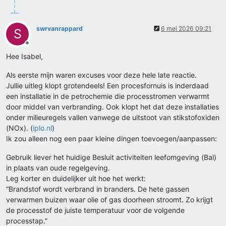
swrvanrappard
6 mei 2026 09:21
S
Offline
Hee Isabel,
Als eerste mijn waren excuses voor deze hele late reactie.
Jullie uitleg klopt grotendeels! Een procesfornuis is inderdaad
een installatie in de petrochemie die processtromen verwarmt
door middel van verbranding. Ook klopt het dat deze installaties
onder milieuregels vallen vanwege de uitstoot van stikstofoxiden
(NOx). (
iplo.nl
)
Ik zou alleen nog een paar kleine dingen toevoegen/aanpassen:
Gebruik liever het huidige Besluit activiteiten leefomgeving (Bal)
in plaats van oude regelgeving.
Leg korter en duidelijker uit hoe het werkt:
“Brandstof wordt verbrand in branders. De hete gassen
verwarmen buizen waar olie of gas doorheen stroomt. Zo krijgt
de processtof de juiste temperatuur voor de volgende
processtap.”