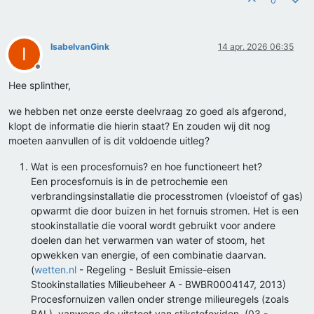
0
IsabelvanGink
14 apr. 2026 06:35
I
Offline
Hee splinther,
we hebben net onze eerste deelvraag zo goed als afgerond,
klopt de informatie die hierin staat? En zouden wij dit nog
moeten aanvullen of is dit voldoende uitleg?
Wat is een procesfornuis? en hoe functioneert het?
Een procesfornuis is in de petrochemie een
verbrandingsinstallatie die processtromen (vloeistof of gas)
opwarmt die door buizen in het fornuis stromen. Het is een
stookinstallatie die vooral wordt gebruikt voor andere
doelen dan het verwarmen van water of stoom, het
opwekken van energie, of een combinatie daarvan.
(
wetten.nl
- Regeling - Besluit Emissie-eisen
Stookinstallaties Milieubeheer A - BWBR0004147, 2013)
Procesfornuizen vallen onder strenge milieuregels (zoals
BAL), vanwege de uitstoot van stikstofoxiden. (03 -