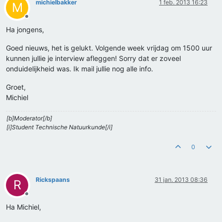
michielbakker
1 feb. 2013 16:23
M
Offline
Ha jongens,
Goed nieuws, het is gelukt. Volgende week vrijdag om 1500 uur
kunnen jullie je interview afleggen! Sorry dat er zoveel
onduidelijkheid was. Ik mail jullie nog alle info.
Groet,
Michiel
[b]Moderator[/b]
[i]Student Technische Natuurkunde[/i]
0
Rickspaans
31 jan. 2013 08:36
R
Offline
Ha Michiel,