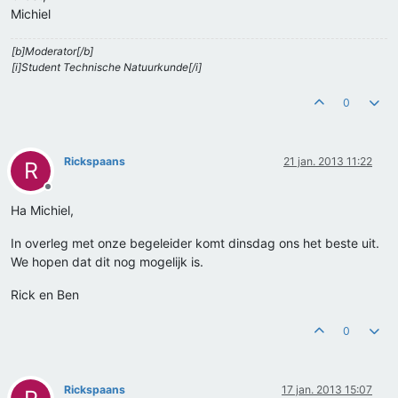
Michiel
[b]Moderator[/b]
[i]Student Technische Natuurkunde[/i]
0
Rickspaans
21 jan. 2013 11:22
R
Offline
Ha Michiel,
In overleg met onze begeleider komt dinsdag ons het beste uit.
We hopen dat dit nog mogelijk is.
Rick en Ben
0
Rickspaans
17 jan. 2013 15:07