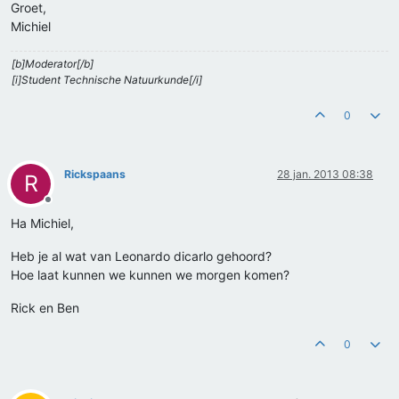
Groet,
Michiel
[b]Moderator[/b]
[i]Student Technische Natuurkunde[/i]
0
Rickspaans
28 jan. 2013 08:38
R
Offline
Ha Michiel,
Heb je al wat van Leonardo dicarlo gehoord?
Hoe laat kunnen we kunnen we morgen komen?
Rick en Ben
0