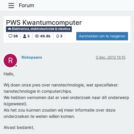
Forum
PWS Kwantumcomputer
Elektronica, elektrotechniek & robotica
36
3
49.8k
3
Aanmelden om te reageren
Rickspaans
3 dec. 2012 15:15
R
Offline
Hallo,
Wij doen onze pws over nanotechnologie, wat specefieker:
nanotechnologie in computerchips.
We hebben vernomen dat er veel onderzoek naar dit onderwerp
is(geweest).
Als het zou kunnen zouden wij meer informatie over deze
onderzoeken te weten willen komen.
Alvast bedankt,