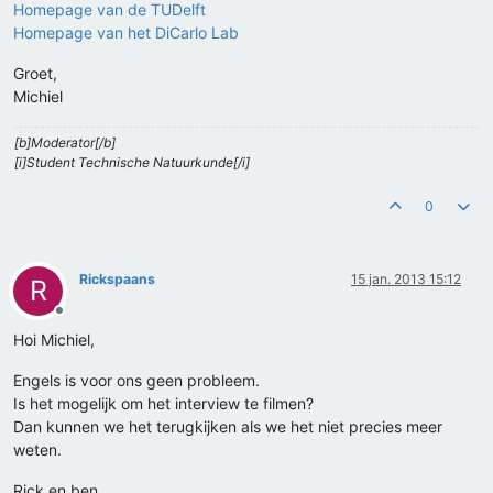
Homepage van de TUDelft
Homepage van het DiCarlo Lab
Groet,
Michiel
[b]Moderator[/b]
[i]Student Technische Natuurkunde[/i]
0
Rickspaans
15 jan. 2013 15:12
R
Offline
Hoi Michiel,
Engels is voor ons geen probleem.
Is het mogelijk om het interview te filmen?
Dan kunnen we het terugkijken als we het niet precies meer
weten.
Rick en ben