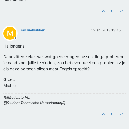
0
michielbakker
15 jan. 2013 13:45
M
Offline
Ha jongens,
Daar zitten zeker wel wat goede vragen tussen. Ik ga proberen
iemand voor jullie te vinden, zou het eventueel een probleem zijn
als deze persoon alleen maar Engels spreekt?
Groet,
Michiel
[b]Moderator[/b]
[i]Student Technische Natuurkunde[/i]
0