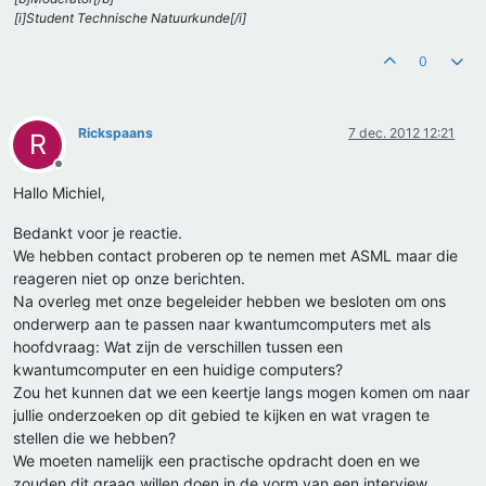
[i]Student Technische Natuurkunde[/i]
0
Rickspaans
7 dec. 2012 12:21
R
Offline
Hallo Michiel,
Bedankt voor je reactie.
We hebben contact proberen op te nemen met ASML maar die
reageren niet op onze berichten.
Na overleg met onze begeleider hebben we besloten om ons
onderwerp aan te passen naar kwantumcomputers met als
hoofdvraag: Wat zijn de verschillen tussen een
kwantumcomputer en een huidige computers?
Zou het kunnen dat we een keertje langs mogen komen om naar
jullie onderzoeken op dit gebied te kijken en wat vragen te
stellen die we hebben?
We moeten namelijk een practische opdracht doen en we
zouden dit graag willen doen in de vorm van een interview.