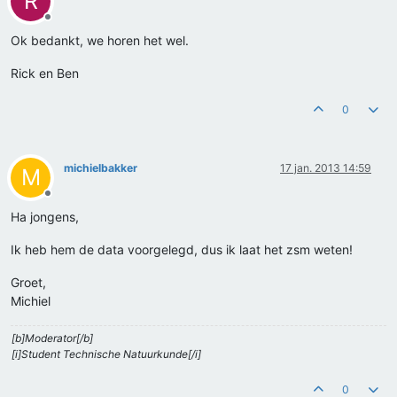
R
Offline
Ok bedankt, we horen het wel.
Rick en Ben
0
michielbakker
17 jan. 2013 14:59
M
Offline
Ha jongens,
Ik heb hem de data voorgelegd, dus ik laat het zsm weten!
Groet,
Michiel
[b]Moderator[/b]
[i]Student Technische Natuurkunde[/i]
0