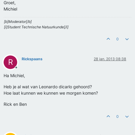
Groet,
Michiel
[b]Moderator[/b]
[i]Student Technische Natuurkunde[/i]
0
Rickspaans
28 jan. 2013 08:38
R
Offline
Ha Michiel,
Heb je al wat van Leonardo dicarlo gehoord?
Hoe laat kunnen we kunnen we morgen komen?
Rick en Ben
0