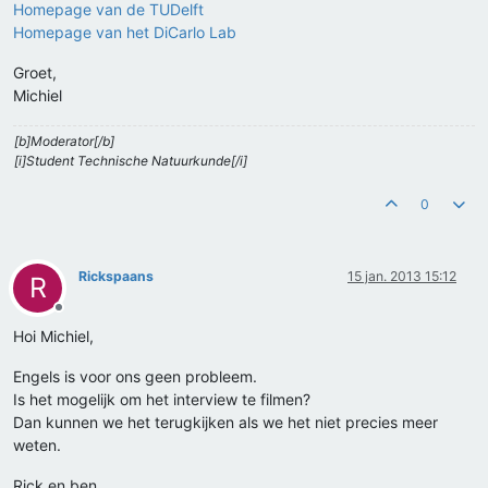
Homepage van de TUDelft
Homepage van het DiCarlo Lab
Groet,
Michiel
[b]Moderator[/b]
[i]Student Technische Natuurkunde[/i]
0
Rickspaans
15 jan. 2013 15:12
R
Offline
Hoi Michiel,
Engels is voor ons geen probleem.
Is het mogelijk om het interview te filmen?
Dan kunnen we het terugkijken als we het niet precies meer
weten.
Rick en ben