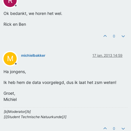
R
Offline
Ok bedankt, we horen het wel.
Rick en Ben
0
michielbakker
17 jan. 2013 14:59
M
Offline
Ha jongens,
Ik heb hem de data voorgelegd, dus ik laat het zsm weten!
Groet,
Michiel
[b]Moderator[/b]
[i]Student Technische Natuurkunde[/i]
0