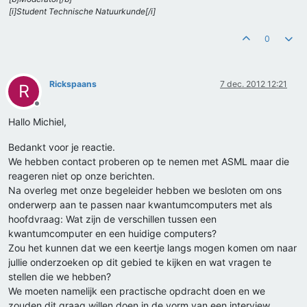
[i]Student Technische Natuurkunde[/i]
0
Rickspaans
7 dec. 2012 12:21
R
Offline
Hallo Michiel,
Bedankt voor je reactie.
We hebben contact proberen op te nemen met ASML maar die
reageren niet op onze berichten.
Na overleg met onze begeleider hebben we besloten om ons
onderwerp aan te passen naar kwantumcomputers met als
hoofdvraag: Wat zijn de verschillen tussen een
kwantumcomputer en een huidige computers?
Zou het kunnen dat we een keertje langs mogen komen om naar
jullie onderzoeken op dit gebied te kijken en wat vragen te
stellen die we hebben?
We moeten namelijk een practische opdracht doen en we
zouden dit graag willen doen in de vorm van een interview.