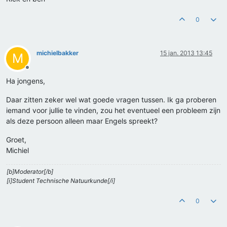
0
michielbakker
15 jan. 2013 13:45
M
Offline
Ha jongens,
Daar zitten zeker wel wat goede vragen tussen. Ik ga proberen
iemand voor jullie te vinden, zou het eventueel een probleem zijn
als deze persoon alleen maar Engels spreekt?
Groet,
Michiel
[b]Moderator[/b]
[i]Student Technische Natuurkunde[/i]
0