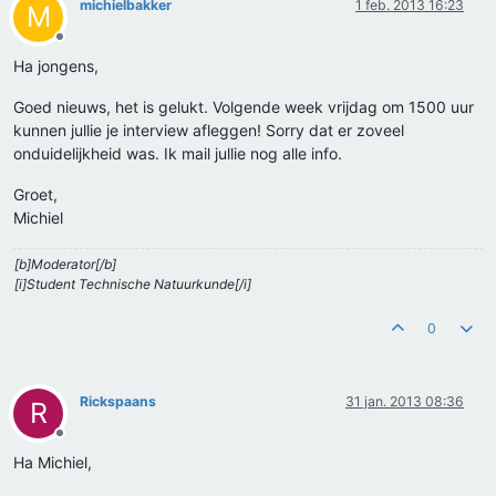
michielbakker
1 feb. 2013 16:23
M
Offline
Ha jongens,
Goed nieuws, het is gelukt. Volgende week vrijdag om 1500 uur
kunnen jullie je interview afleggen! Sorry dat er zoveel
onduidelijkheid was. Ik mail jullie nog alle info.
Groet,
Michiel
[b]Moderator[/b]
[i]Student Technische Natuurkunde[/i]
0
Rickspaans
31 jan. 2013 08:36
R
Offline
Ha Michiel,