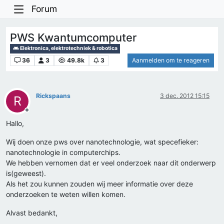
Forum
PWS Kwantumcomputer
Elektronica, elektrotechniek & robotica
36
3
49.8k
3
Aanmelden om te reageren
Rickspaans
3 dec. 2012 15:15
R
Offline
Hallo,
Wij doen onze pws over nanotechnologie, wat specefieker:
nanotechnologie in computerchips.
We hebben vernomen dat er veel onderzoek naar dit onderwerp
is(geweest).
Als het zou kunnen zouden wij meer informatie over deze
onderzoeken te weten willen komen.
Alvast bedankt,