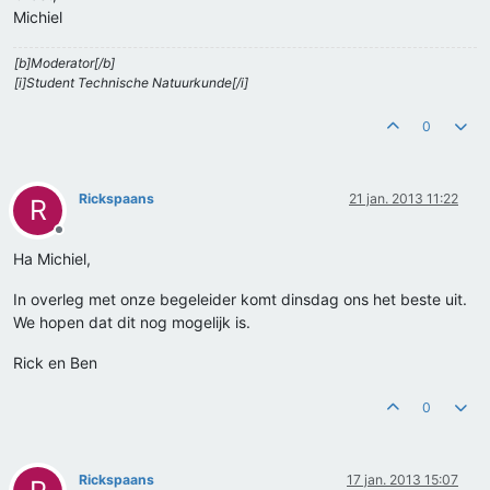
Michiel
[b]Moderator[/b]
[i]Student Technische Natuurkunde[/i]
0
Rickspaans
21 jan. 2013 11:22
R
Offline
Ha Michiel,
In overleg met onze begeleider komt dinsdag ons het beste uit.
We hopen dat dit nog mogelijk is.
Rick en Ben
0
Rickspaans
17 jan. 2013 15:07