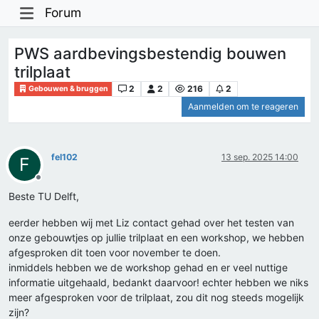
Forum
PWS aardbevingsbestendig bouwen
trilplaat
2
2
216
2
Gebouwen & bruggen
Aanmelden om te reageren
fel102
13 sep. 2025 14:00
F
Offline
Beste TU Delft,
eerder hebben wij met Liz contact gehad over het testen van
onze gebouwtjes op jullie trilplaat en een workshop, we hebben
afgesproken dit toen voor november te doen.
inmiddels hebben we de workshop gehad en er veel nuttige
informatie uitgehaald, bedankt daarvoor! echter hebben we niks
meer afgesproken voor de trilplaat, zou dit nog steeds mogelijk
zijn?