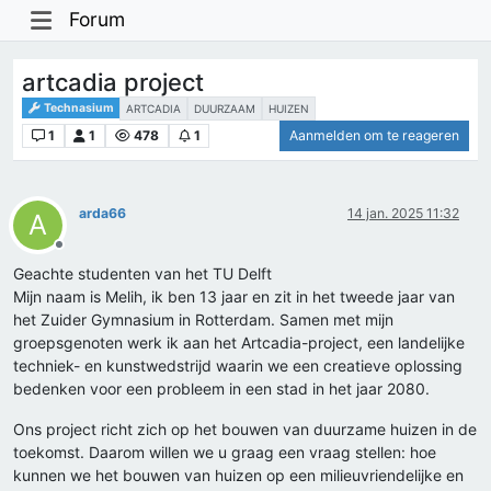
Forum
artcadia project
Technasium
ARTCADIA
DUURZAAM
HUIZEN
1
1
478
1
Aanmelden om te reageren
arda66
14 jan. 2025 11:32
A
Offline
Geachte studenten van het TU Delft
Mijn naam is Melih, ik ben 13 jaar en zit in het tweede jaar van
het Zuider Gymnasium in Rotterdam. Samen met mijn
groepsgenoten werk ik aan het Artcadia-project, een landelijke
techniek- en kunstwedstrijd waarin we een creatieve oplossing
bedenken voor een probleem in een stad in het jaar 2080.
Ons project richt zich op het bouwen van duurzame huizen in de
toekomst. Daarom willen we u graag een vraag stellen: hoe
kunnen we het bouwen van huizen op een milieuvriendelijke en