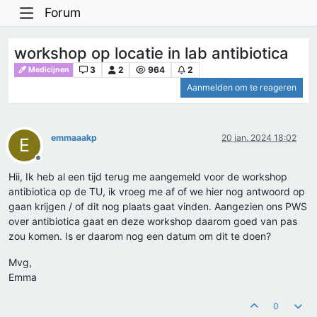
Forum
workshop op locatie in lab antibiotica
3
2
964
2
Medicijnen
Aanmelden om te reageren
emmaaakp
20 jan. 2024 18:02
E
Offline
Hii, Ik heb al een tijd terug me aangemeld voor de workshop
antibiotica op de TU, ik vroeg me af of we hier nog antwoord op
gaan krijgen / of dit nog plaats gaat vinden. Aangezien ons PWS
over antibiotica gaat en deze workshop daarom goed van pas
zou komen. Is er daarom nog een datum om dit te doen?
Mvg,
Emma
0