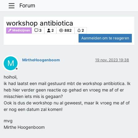
Forum
workshop antibiotica
3
2
882
2
Medicijnen
Aanmelden om te reageren
MirtheHoogenboom
19 nov. 2023 19:38
M
Offline
hoihoii,
ik had laatst een mail gestuurd mbt de workshop antibiotica. Ik
heb hier verder geen reactie op gehad en vroeg me af of er
misschien iets mis is gegaan?
Ook is dus de workshop nu al geweest, maar ik vroeg me af of
er nog een datum zal komen!
mvg
Mirthe Hoogenboom