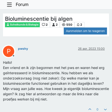
Forum
Bioluminescentie bij algen
2
2
550
2
Scheikunde & Biologie
Aanmelden om te reageren
pwshy
26 apr. 2023 15:00
P
Offline
Hallo!
Een vriend en ik zijn begonnen met het pws en waren heel erg
geïnteresseerd in bioluminescentie. Nou hebben we als
onderzoeksvraag (nog niet zeker): Op welke manier kan je
bioluminescentie functioneel gebruiken in het dagelijks leven?
Mijn vraag aan jullie was. Hoe kweek je eigenlijk bioluminescentie
algen? Ik zag hier al antwoorden op maar de links naar die
proefjes werken bij mij niet.
0