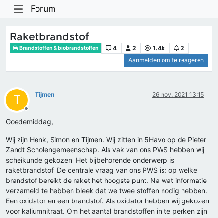
Forum
Raketbrandstof
4
2
1.4k
2
Brandstoffen & biobrandstoffen
Aanmelden om te reageren
Tijmen
26 nov. 2021 13:15
T
Offline
Goedemiddag,
Wij zijn Henk, Simon en Tijmen. Wij zitten in 5Havo op de Pieter
Zandt Scholengemeenschap. Als vak van ons PWS hebben wij
scheikunde gekozen. Het bijbehorende onderwerp is
raketbrandstof. De centrale vraag van ons PWS is: op welke
brandstof bereikt de raket het hoogste punt. Na wat informatie
verzameld te hebben bleek dat we twee stoffen nodig hebben.
Een oxidator en een brandstof. Als oxidator hebben wij gekozen
voor kaliumnitraat. Om het aantal brandstoffen in te perken zijn