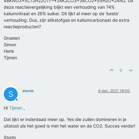
48KNO3+5C12H22O11⟶24K2CO3+36CO2+55H2O+24N2. Uit
deze reactievergelijking blijkt een verhouding van 74%
kaliumnitraat en 26% suiker. Dit lijkt al meer op de 'beste'
verhouding. Dus, zijn stikstofgas en kaliumcarbonaat de extra
reactieproducten?
Groeten
Simon
Henk
Tijmen
0
storm
4 dec. 2021 18:00
S
Offline
Hi
Tijmen
,
Dat lijkt er inderdaad meer op. Yes die zullen domineren in je
uitstoot als het goed is met het water en de CO2. Succes verder!
Storm