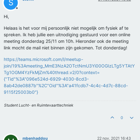
S
Offline
Hi,
Helaas is het voor mij persoonlijk niet mogelijk om fysiek af te
spreken. Ik heb jullie een uitnodiging gestuurd voor een online
meeting donderdag 25/11 om 10h. Hieronder ook de meeting
link mocht de mail niet binnen zijn gekomen. Tot donderdag!
https://teams.microsoft.com/l/meetup-
join/19%3Ameeting_MmE3NzA2OTctNmU3Yi00OGIzLTg5YTAtY
Tg1OGM4YzFkMjZm%40thread.v2/0?context=
{"Tid"%3A"096e524d-6929-4030-8cd3-
8ab42de0887b"%2C"Oid"%3A"a41fcdb7-4c4c-4d7c-88cd-
9115f25003b0"}
Student Lucht- en Ruimtevaarttechniek
0
mbenhaddou
22 nov. 2021 16:43