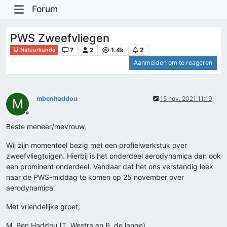
Forum
PWS Zweefvliegen
7
2
1.4k
2
Natuurkunde
Aanmelden om te reageren
mbenhaddou
15 nov. 2021 11:19
M
Offline
Beste meneer/mevrouw,
Wij zijn momenteel bezig met een profielwerkstuk over
zweefvliegtuigen. Hierbij is het onderdeel aerodynamica dan ook
een prominent onderdeel. Vandaar dat het ons verstandig leek
naar de PWS-middag te komen op 25 november over
aerodynamica.
Met vriendelijke groet,
M. Ben Haddou (T. Westra en B. de lange)