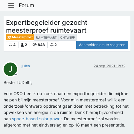
Forum
Expertbegeleider gezocht
meesterproef ruimtevaart
Meesterproef
RUIMTEVAART
ONTWERP
4
2
848
2
Aanmelden om te reageren
jules
24 sep. 2021 12:32
J
Offline
Beste TUDelft,
Voor O&O ben ik op zoek naar een expertbegeleider die mij kan
helpen bij mijn meesterproef. Voor mijn meesterproef wil ik een
onderzoek/ontwerp opdracht gaan doen met betrekking tot het
opwekken van energie in de ruimte. Denk hierbij bijvoorbeeld
aan
space-based solar power
. De meesterproef zal worden
afgerond met het eindverslag en op 18 maart een presentatie.