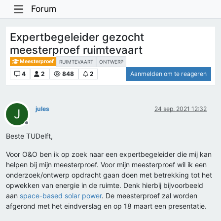
Forum
Expertbegeleider gezocht
meesterproef ruimtevaart
Meesterproef
RUIMTEVAART
ONTWERP
4
2
848
2
Aanmelden om te reageren
jules
24 sep. 2021 12:32
J
Offline
Beste TUDelft,
Voor O&O ben ik op zoek naar een expertbegeleider die mij kan
helpen bij mijn meesterproef. Voor mijn meesterproef wil ik een
onderzoek/ontwerp opdracht gaan doen met betrekking tot het
opwekken van energie in de ruimte. Denk hierbij bijvoorbeeld
aan
space-based solar power
. De meesterproef zal worden
afgerond met het eindverslag en op 18 maart een presentatie.