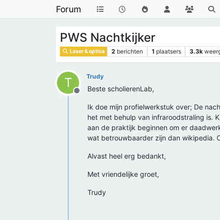
Forum
PWS Nachtkijker
2
berichten
1
plaatsers
3.3k
weer
Laser & optica
Trudy
T
Beste scholierenLab,
Offline
Ik doe mijn profielwerkstuk over; De nach
het met behulp van infraroodstraling is.
aan de praktijk beginnen om er daadwerkel
wat betrouwbaarder zijn dan wikipedia. 
Alvast heel erg bedankt,
Met vriendelijke groet,
Trudy