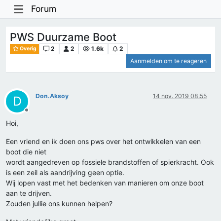
Forum
PWS Duurzame Boot
2
2
1.6k
2
Overig
Aanmelden om te reageren
Don.Aksoy
14 nov. 2019 08:55
D
Offline
Hoi,
Een vriend en ik doen ons pws over het ontwikkelen van een
boot die niet
wordt aangedreven op fossiele brandstoffen of spierkracht. Ook
is een zeil als aandrijving geen optie.
Wij lopen vast met het bedenken van manieren om onze boot
aan te drijven.
Zouden jullie ons kunnen helpen?