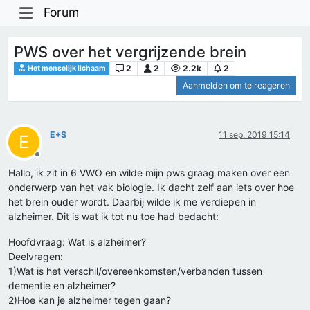
Forum
PWS over het vergrijzende brein
2
2
2.2k
2
Het menselijk lichaam
Aanmelden om te reageren
E+S
11 sep. 2019 15:14
E
Offline
Hallo, ik zit in 6 VWO en wilde mijn pws graag maken over een
onderwerp van het vak biologie. Ik dacht zelf aan iets over hoe
het brein ouder wordt. Daarbij wilde ik me verdiepen in
alzheimer. Dit is wat ik tot nu toe had bedacht:
Hoofdvraag: Wat is alzheimer?
Deelvragen:
1)Wat is het verschil/overeenkomsten/verbanden tussen
dementie en alzheimer?
2)Hoe kan je alzheimer tegen gaan?