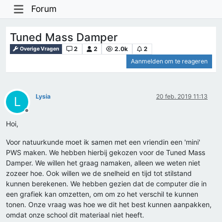
Forum
Tuned Mass Damper
2
2
2.0k
2
Overige Vragen
Aanmelden om te reageren
Lysia
20 feb. 2019 11:13
L
Offline
Hoi,
Voor natuurkunde moet ik samen met een vriendin een 'mini'
PWS maken. We hebben hierbij gekozen voor de Tuned Mass
Damper. We willen het graag namaken, alleen we weten niet
zozeer hoe. Ook willen we de snelheid en tijd tot stilstand
kunnen berekenen. We hebben gezien dat de computer die in
een grafiek kan omzetten, om om zo het verschil te kunnen
tonen. Onze vraag was hoe we dit het best kunnen aanpakken,
omdat onze school dit materiaal niet heeft.