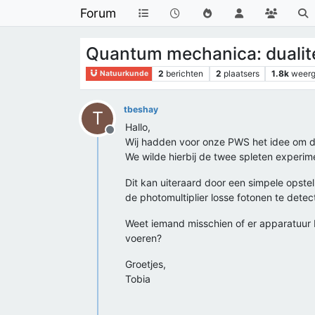
Forum
Quantum mechanica: dualite
2
berichten
2
plaatsers
1.8k
weer
Natuurkunde
tbeshay
T
Hallo,
Offline
Wij hadden voor onze PWS het idee om de
We wilde hierbij de twee spleten experim
Dit kan uiteraard door een simpele opste
de photomultiplier losse fotonen te detec
Weet iemand misschien of er apparatuur b
voeren?
Groetjes,
Tobia