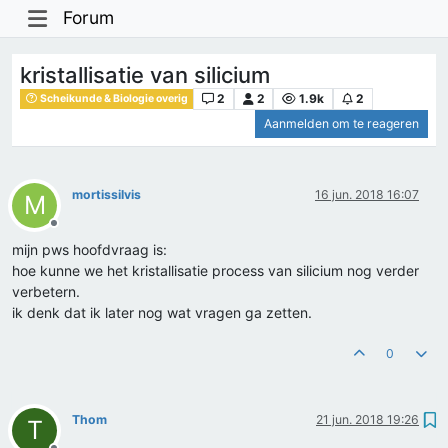
Forum
kristallisatie van silicium
2
2
1.9k
2
Scheikunde & Biologie overig
Aanmelden om te reageren
mortissilvis
16 jun. 2018 16:07
M
Offline
mijn pws hoofdvraag is:
hoe kunne we het kristallisatie process van silicium nog verder
verbetern.
ik denk dat ik later nog wat vragen ga zetten.
0
Thom
21 jun. 2018 19:26
T