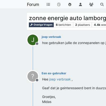
Forum
zonne energie auto lamborg
6
berichten
2
plaatsers
4.4k
we
Overige Vragen
joep verbraak
J
hoe gebruiken jullie de zonnepanelen op j
Offline
Een ex-gebruiker
?
Hee
joep verbraak
,
Offline
Gaaf dat je geinteresseerd bent in duurza
Groetjes,
Midas