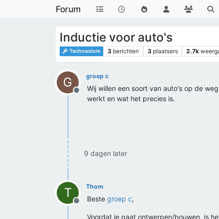
Forum
Inductie voor auto's
3
berichten
3
plaatsers
2.7k
weerg
Technasium
groep c
G
Wij willen een soort van auto's op de weg
Offline
werkt en wat het precies is.
9 dagen later
Thom
T
Beste
groep c
,
Offline
Voordat je gaat ontwerpen/bouwen, is het