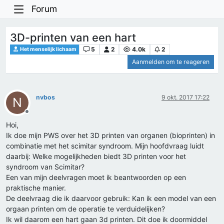
Forum
3D-printen van een hart
5
2
4.0k
2
Het menselijk lichaam
Aanmelden om te reageren
nvbos
9 okt. 2017 17:22
N
Offline
Hoi,
Ik doe mijn PWS over het 3D printen van organen (bioprinten) in
combinatie met het scimitar syndroom. Mijn hoofdvraag luidt
daarbij: Welke mogelijkheden biedt 3D printen voor het
syndroom van Scimitar?
Een van mijn deelvragen moet ik beantwoorden op een
praktische manier.
De deelvraag die ik daarvoor gebruik: Kan ik een model van een
orgaan printen om de operatie te verduidelijken?
Ik wil daarom een hart gaan 3d printen. Dit doe ik doormiddel