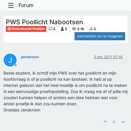
Forum
PWS Poollicht Nabootsen
2
2
2.1k
2
Natuurkunde Proefjes
Aanmelden om te reageren
jenskroon
3 okt. 2017 07:18
J
Offline
Beste student, ik schrijf mijn PWS over het poollicht en mijn
hoofdvraag is of je poollicht na kan bootsen. Ik heb al op
internet gelezen dat het heel moeilijk is om poollicht na te maken
in een eenvoudige proefopstelling. Dus ik vraag me af of jullie mij
zouden kunnen helpen of anders een idee hebben wat voor
ander proefje ik dan zou kunnen doen.
Groetjes Jenskroon
0