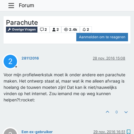
Forum
Parachute
2
2
2.4k
2
Overige Vragen
Aanmelden om te reageren
28112016
28 nov. 2016 15:08
2
Offline
Voor mijn profielwerkstuk moet ik onder andere een parachute
maken. Het ontwerp staat al, maar wat ik me alleen afvraag is
hoelang de touwen moeten zijn! Dat kan ik niet/nauwelijks
vinden op het internet. Zou iemand me op weg kunnen
helpen?!:rocket:
0
Een ex-gebruiker
29 nov. 2016 16:51