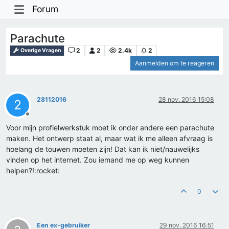
Forum
Parachute
2
2
2.4k
2
Overige Vragen
Aanmelden om te reageren
28112016
28 nov. 2016 15:08
2
Offline
Voor mijn profielwerkstuk moet ik onder andere een parachute
maken. Het ontwerp staat al, maar wat ik me alleen afvraag is
hoelang de touwen moeten zijn! Dat kan ik niet/nauwelijks
vinden op het internet. Zou iemand me op weg kunnen
helpen?!:rocket:
0
Een ex-gebruiker
29 nov. 2016 16:51