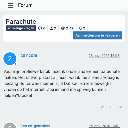
Forum
Parachute
2
2
2.4k
2
Overige Vragen
Aanmelden om te reageren
28112016
28 nov. 2016 15:08
2
Offline
Voor mijn profielwerkstuk moet ik onder andere een parachute
maken. Het ontwerp staat al, maar wat ik me alleen afvraag is
hoelang de touwen moeten zijn! Dat kan ik niet/nauwelijks
vinden op het internet. Zou iemand me op weg kunnen
helpen?!:rocket:
0
Een ex-gebruiker
29 nov. 2016 16:51