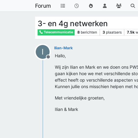
Forum
3- en 4g netwerken
8
berichten
3
plaatsers
7.5k
w
Telecommunicatie
Ilian-Mark
I
Hallo,
Offline
Wij zijn Ilian en Mark en we doen ons PWS
gaan kijken hoe we met verschillende s
effect heeft op verschillende aspecten va
Kunnen jullie ons misschien helpen met 
Met vriendelijke groeten,
Ilian & Mark