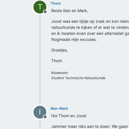
Thom
T
Beste Ilian en Mark,
Offline
Joost was een tijdje op zoek en kon niema
natuurkunde te kijken of er wat te vinden 
en ik moeten even over een alternatief g
Nogmaals mijn excuses.
Groetjes,
Thom
Moderator
Student Technische Natuurkunde
Ilian-Mark
I
Hoi Thom en Joost
Offline
Jammer maar niks aan te doen. We gaan d