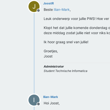
JoostR
J
Beste
Ilian-Mark
,
Offline
Leuk onderwerp voor jullie PWS! Hoe ver z
Klopt het dat jullie komende donderdag 
deze middag zodat jullie niet voor niks 
Ik hoor graag snel van jullie!
Groetjes,
Joost
Administrator
Student Technische Informatica
Ilian-Mark
I
Hoi Joost,
Offline