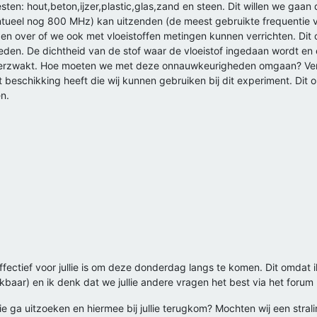
sten: hout,beton,ijzer,plastic,glas,zand en steen. Dit willen we gaa
ueel nog 800 MHz) kan uitzenden (de meest gebruikte frequentie v
n over of we ook met vloeistoffen metingen kunnen verrichten. Dit
den. De dichtheid van de stof waar de vloeistof ingedaan wordt en 
 verzwakt. Hoe moeten we met deze onnauwkeurigheden omgaan? Verde
 beschikking heeft die wij kunnen gebruiken bij dit experiment. Dit 
n.
effectief voor jullie is om deze donderdag langs te komen. Dit omda
ikbaar) en ik denk dat we jullie andere vragen het best via het for
jullie ga uitzoeken en hiermee bij jullie terugkom? Mochten wij een stra