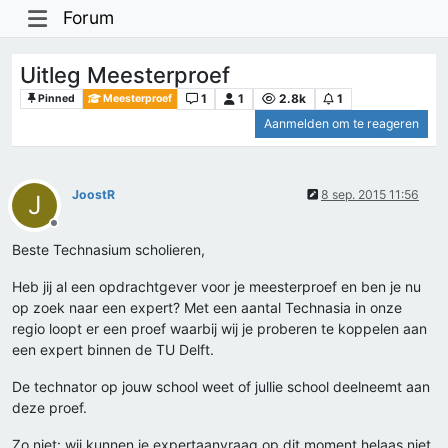
Forum
Uitleg Meesterproef
1
1
2.8k
1
Pinned
Meesterproef
Aanmelden om te reageren
JoostR
8 sep. 2015 11:56
J
Offline
Beste Technasium scholieren,
Heb jij al een opdrachtgever voor je meesterproef en ben je nu
op zoek naar een expert? Met een aantal Technasia in onze
regio loopt er een proef waarbij wij je proberen te koppelen aan
een expert binnen de TU Delft.
De technator op jouw school weet of jullie school deelneemt aan
deze proef.
Zo niet: wij kunnen je expertaanvraag op dit moment helaas niet