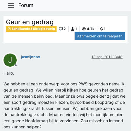
Forum
Geur en gedrag
2
1
4.7k
1
Scheikunde & Biologie overig
Aanmelden om te reageren
jasmijnnnx
13 sep. 2011 13:48
J
Offline
Hallo,
We hebben al een onderwerp voor ons PWS gevonden namelijk
geur en gedrag. We willen hierbij kijken hoe geuren het gedrag
van de mensen beinvloed. Maar onze pws begeleider zij dat we
een soort gedrag moesten kiezen, bijvoorbeeld koopdrag of de
aantrekkingskracht tussen mensen. Wij hebben gekozen voor
de aantrekkingskracht. Maar nu vinden wij het moeilijk om hier
een goede Hoofdvraag bij te verzinnen. Zou misschien iemand
ons kunnen helpen?